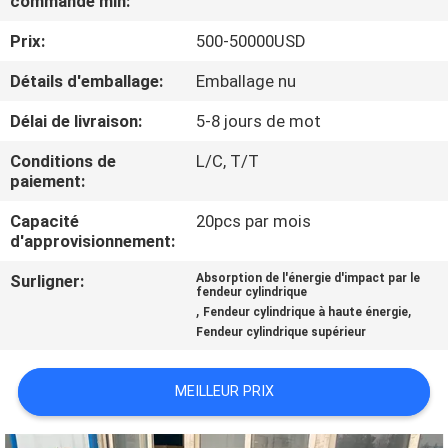
commande min:
Prix:
500-50000USD
VISITE
D'USINE
Détails d'emballage:
Emballage nu
Délai de livraison:
5-8 jours de mot
CONTRÔLE
Conditions de
L/C, T/T
DE
paiement:
QUALITÉ
Capacité
20pcs par mois
d'approvisionnement:
CONTACTEZ-
Surligner:
Absorption de l'énergie d'impact par le
fendeur cylindrique
NOUS
,
,
Fendeur cylindrique à haute énergie
Fendeur cylindrique supérieur
NOUVELLES
MEILLEUR PRIX
CAS