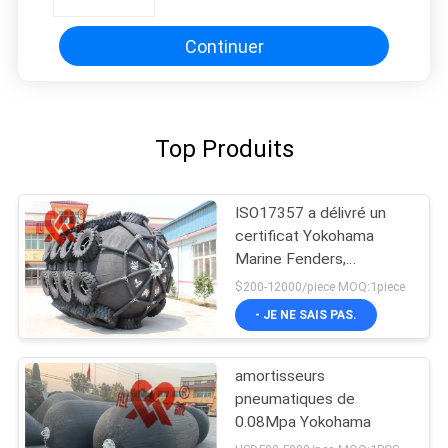
bateau accouple
Continuer
Top Produits
ISO17357 a délivré un
certificat Yokohama
Marine Fenders,
amortisseur en
$200-12000/piece MOQ:1piece
caoutchouc
- JE NE SAIS PAS.
pneumatique
amortisseurs
pneumatiques de
0.08Mpa Yokohama