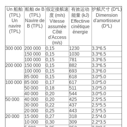
Un 船舶
船舶 de B
假定接舷速
有效运动
护舷尺寸 (D*L)
(TPL)
(TPL)
度 (m/s)
能量 (kJ)
Dimension
Un
Navire de
d'amortisseur
Vitesse
Effectirve
navire
B (TPL)
(D*L)
assumée
cinétique
(TPL)
Côté
énergie
d'Access
(m/s)
300 000
200 000
0,15
1230
3.3*6.5
150 000
0,15
1030
3.3*6.5
100 000
0,15
781
3.3*6.5
200 000
150 000
0,15
882
3.3*6.5
100 000
0,15
693
3.3*6.0
85 000
0,15
618
3.0*5.0
100 000
85 000
0,17
617
3.0*5.0
50 000
0,18
511
3.0*5.0
40 000
0,20
544
3.0*5.0
50 000
40 000
0,20
425
2.5*5.5
30 000
0,22
437
2.5*5.5
20 000
0,25
443
2.5*5.5
20 000
15 000
0,27
318
2.5*4.0
10 000
0,30
309
2.2*3.5