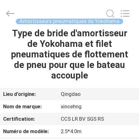
Qingdao
Xincheng
Rubber
Products
Co.,
Amortisseurs pneumatiques de Yokohama
Ltd..
All
Rights
Type de bride d'amortisseur
MAISON
Reserved.
de Yokohama et filet
PRODUITS
pneumatiques de flottement
de pneu pour que le bateau
VR
accouple
SHOW
Lieu d'origine:
Qingdao
A
Nom de marque:
xincehng
PROPOS
Certification:
CCS LR BV SGS RS
DE
Numéro de modèle:
2.5*4.0m
NOUS