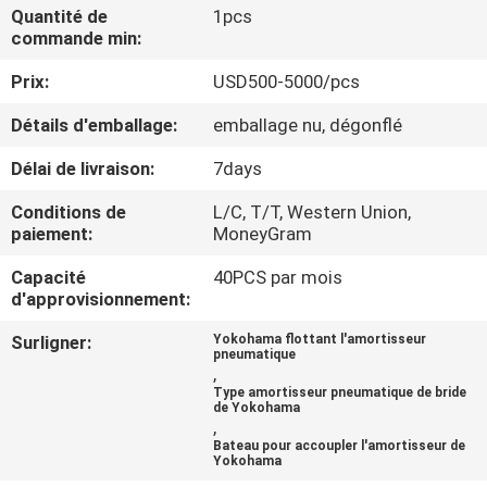
Quantité de
1pcs
commande min:
VISITE
Prix:
USD500-5000/pcs
D'USINE
Détails d'emballage:
emballage nu, dégonflé
CONTRÔLE
Délai de livraison:
7days
DE
Conditions de
L/C, T/T, Western Union,
QUALITÉ
paiement:
MoneyGram
Capacité
40PCS par mois
CONTACTEZ-
d'approvisionnement:
NOUS
Surligner:
Yokohama flottant l'amortisseur
pneumatique
,
Type amortisseur pneumatique de bride
NOUVELLES
de Yokohama
,
Bateau pour accoupler l'amortisseur de
Yokohama
CAS