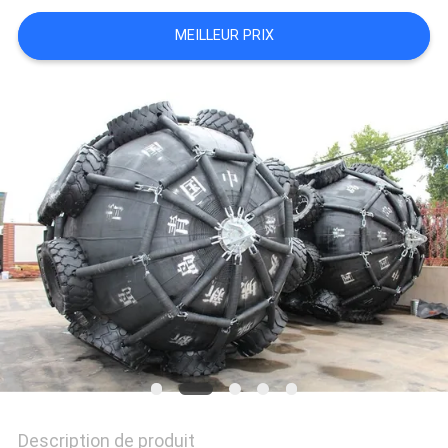
MEILLEUR PRIX
PLAN
DU
SITE
PRIVACY
POLICY
Description de produit