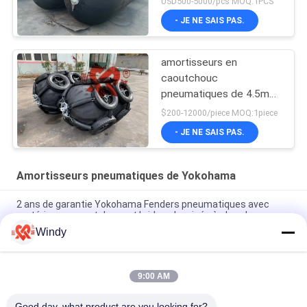
USD500-5000/pcs MOQ:1PCS
- JE NE SAIS PAS.
amortisseurs en
caoutchouc
pneumatiques de 4.5m
Yokohama
$200-12000/piece MOQ:1piece
- JE NE SAIS PAS.
Amortisseurs pneumatiques de Yokohama
2 ans de garantie Yokohama Fenders pneumatiques avec
matériau en caoutchouc et bride galvanisée à chaud
Windy
Galvanisation à chaud Yokohama Marine Fender pour une
protection durable des pièces marines
9:00 AM
Fenders pneumatiques en caoutchouc Yokohama pour la
protection des navires
Good day, what product are you looking for?