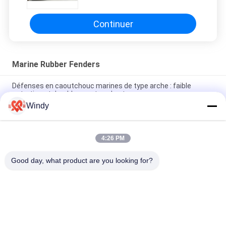
Accessories Natural Rubber
Continuer
Marine Rubber Fenders
Défenses en caoutchouc marines de type arche : faible
entretien et durables par tous les temps
Windy
Défense en caoutchouc pneumatique, conception en arc,
pour une maintenance réduite et une fiabilité durable
4:26 PM
Excellente performance de compression pour DÉFENSE
FLOTTANTE, Article n° : Défense en caoutchouc Super Arch
Good day, what product are you looking for?
Catégories populaires
Tous
Marine Fenders 
Amortisseur 
Pneumatique
Pneumatique De 