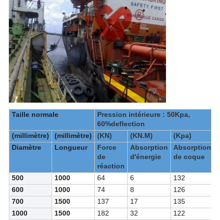
Taille normale
Pression intérieure : 50Kpa,
P
60%deflection
(millimètre)
(millimètre)
(KN)
(KN.M)
(Kpa)
Diamètre
Longueur
Force
Absorption
Absorption
de
d'énergie
de coque
réaction
r
500
1000
64
6
132
600
1000
74
8
126
700
1500
137
17
135
1000
1500
182
32
122