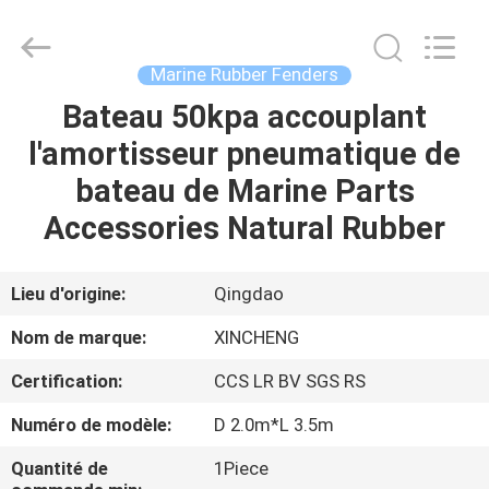
Qingdao
Xincheng
Rubber
Products
Co.,
Marine Rubber Fenders
Ltd..
All
Rights
Bateau 50kpa accouplant
MAISON
Reserved.
l'amortisseur pneumatique de
PRODUITS
bateau de Marine Parts
Accessories Natural Rubber
VR
SHOW
Lieu d'origine:
Qingdao
Nom de marque:
XINCHENG
A
Certification:
CCS LR BV SGS RS
PROPOS
Numéro de modèle:
D 2.0m*L 3.5m
DE
NOUS
Quantité de
1Piece