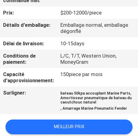
commande min:
Prix:
$200-12000/piece
VISITE
D'USINE
Détails d'emballage:
Emballage normal, emballage
dégonflé
CONTRÔLE
Délai de livraison:
10-15days
DE
Conditions de
L/C, T/T, Western Union,
paiement:
MoneyGram
QUALITÉ
Capacité
150piece par mois
d'approvisionnement:
CONTACTEZ-
Surligner:
,
bateau 50kpa accouplant Marine Parts
NOUS
Amortisseur pneumatique de bateau du
caoutchouc naturel
,
Amarrage Marine Pneumatic Fender
NOUVELLES
MEILLEUR PRIX
CAS