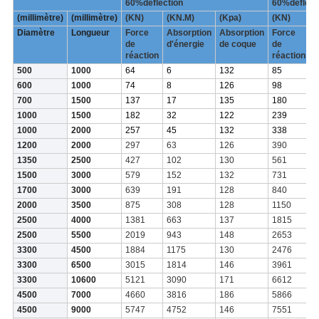
60%deflection
60%deflect
(millimètre)
(millimètre)
(KN)
(KN.M)
(Kpa)
(KN)
(
Diamètre
Longueur
Force
Absorption
Absorption
Force
A
de
d'énergie
de coque
de
d
réaction
réaction
500
1000
64
6
132
85
8
600
1000
74
8
126
98
1
700
1500
137
17
135
180
2
1000
1500
182
32
122
239
4
1000
2000
257
45
132
338
6
1200
2000
297
63
126
390
8
1350
2500
427
102
130
561
1
1500
3000
579
152
132
731
2
1700
3000
639
191
128
840
2
2000
3500
875
308
128
1150
4
2500
4000
1381
663
137
1815
9
2500
5500
2019
943
148
2653
1
3300
4500
1884
1175
130
2476
1
3300
6500
3015
1814
146
3961
2
3300
10600
5121
3090
171
6612
4
4500
7000
4660
3816
186
5866
4
4500
9000
5747
4752
146
7551
6