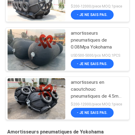
amortisseur en
$200-12000/piece MOQ:1piece
caoutchouc
- JE NE SAIS PAS.
pneumatique
amortisseurs
pneumatiques de
0.08Mpa Yokohama
USD500-5000/pcs MOQ:1PCS
- JE NE SAIS PAS.
amortisseurs en
caoutchouc
pneumatiques de 4.5m
Yokohama
$200-12000/piece MOQ:1piece
- JE NE SAIS PAS.
Amortisseurs pneumatiques de Yokohama