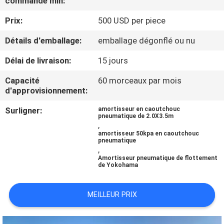
commande min:
Prix:
500 USD per piece
VISITE
D'USINE
Détails d'emballage:
emballage dégonflé ou nu
Délai de livraison:
15 jours
CONTRÔLE
Capacité
60 morceaux par mois
DE
d'approvisionnement:
QUALITÉ
Surligner:
amortisseur en caoutchouc
pneumatique de 2.0X3.5m
,
amortisseur 50kpa en caoutchouc
CONTACTEZ-
pneumatique
,
NOUS
Amortisseur pneumatique de flottement
de Yokohama
NOUVELLES
MEILLEUR PRIX
CAS