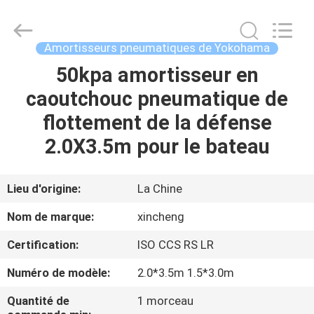
Qingdao
Xincheng
Rubber
Products
Co.,
Amortisseurs pneumatiques de Yokohama
Ltd..
All
Rights
50kpa amortisseur en
MAISON
Reserved.
caoutchouc pneumatique de
PRODUITS
flottement de la défense
2.0X3.5m pour le bateau
VR
SHOW
Lieu d'origine:
La Chine
Nom de marque:
xincheng
A
Certification:
ISO CCS RS LR
PROPOS
Numéro de modèle:
2.0*3.5m 1.5*3.0m
DE
NOUS
Quantité de
1 morceau