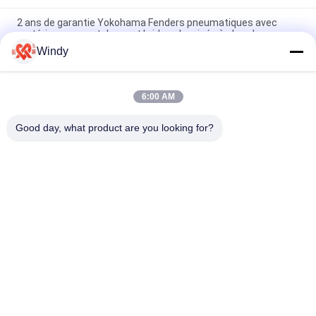
2 ans de garantie Yokohama Fenders pneumatiques avec
matériau en caoutchouc et bride galvanisée à chaud
Windy
Galvanisation à chaud Yokohama Marine Fender pour une
protection durable des pièces marines
6:00 AM
Fenders pneumatiques en caoutchouc Yokohama pour la
protection des navires
Good day, what product are you looking for?
Catégories populaires
Tous
Marine Fenders 
Amortisseur 
Pneumatique
Pneumatique De 
Flottement
Amortisseurs 
Airbags En 
Pneumatiques De 
Caoutchouc Marins
Yokohama
Airbags De 
Marine Salvage 
Lancement De 
Airbags
Bateau