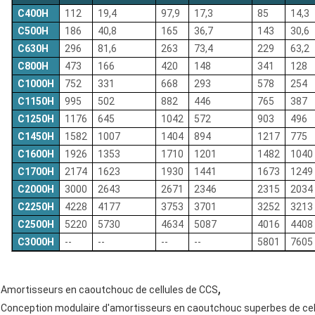
C400H
112
19,4
97,9
17,3
85
14,3
C500H
186
40,8
165
36,7
143
30,6
C630H
296
81,6
263
73,4
229
63,2
C800H
473
166
420
148
341
128
C1000H
752
331
668
293
578
254
C1150H
995
502
882
446
765
387
C1250H
1176
645
1042
572
903
496
C1450H
1582
1007
1404
894
1217
775
C1600H
1926
1353
1710
1201
1482
1040
C1700H
2174
1623
1930
1441
1673
1249
C2000H
3000
2643
2671
2346
2315
2034
C2250H
4228
4177
3753
3701
3252
3213
C2500H
5220
5730
4634
5087
4016
4408
C3000H
--
--
--
--
5801
7605
,
Amortisseurs en caoutchouc de cellules de CCS
Conception modulaire d'amortisseurs en caoutchouc superbes de cel