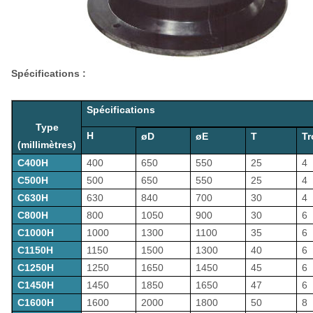
Spécifications :
Spécifications
Type
H
øD
øE
T
Tr
(millimètres)
C400H
400
650
550
25
4
C500H
500
650
550
25
4
C630H
630
840
700
30
4
C800H
800
1050
900
30
6
C1000H
1000
1300
1100
35
6
C1150H
1150
1500
1300
40
6
C1250H
1250
1650
1450
45
6
C1450H
1450
1850
1650
47
6
C1600H
1600
2000
1800
50
8