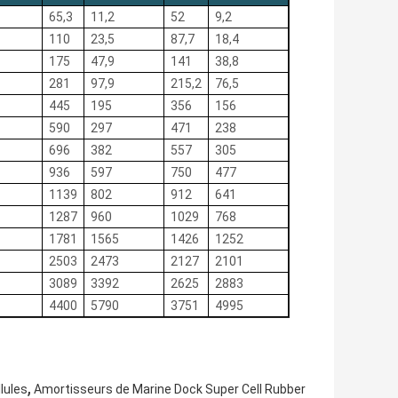
65,3
11,2
52
9,2
110
23,5
87,7
18,4
175
47,9
141
38,8
281
97,9
215,2
76,5
445
195
356
156
590
297
471
238
696
382
557
305
936
597
750
477
1139
802
912
641
1287
960
1029
768
1781
1565
1426
1252
2503
2473
2127
2101
3089
3392
2625
2883
4400
5790
3751
4995
,
lules
Amortisseurs de Marine Dock Super Cell Rubber