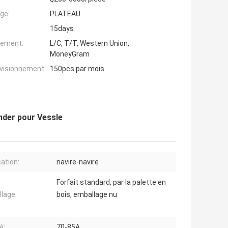
ge:
PLATEAU
15days
iement:
L/C, T/T, Western Union,
MoneyGram
ovisionnement:
150pcs par mois
nder pour Vessle
cation:
navire-navire
Forfait standard, par la palette en
lage:
bois, emballage nu
é:
70-85A