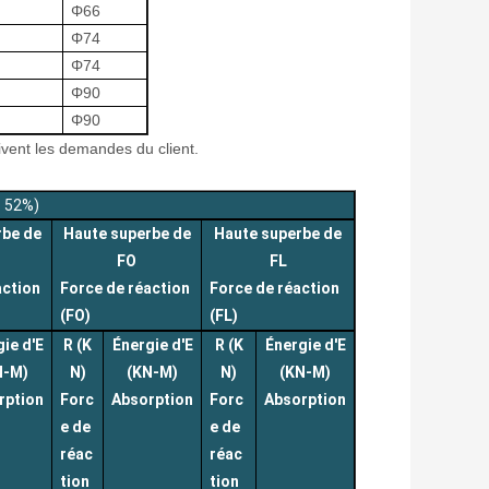
Φ66
Φ74
Φ74
Φ90
Φ90
ivent les demandes du client.
: 52%)
rbe de
Haute superbe de
Haute superbe de
FO
FL
action
Force de réaction
Force de réaction
(FO)
(FL)
ie d'E
R (K
Énergie d'E
R (K
Énergie d'E
N-M)
N)
(KN-M)
N)
(KN-M)
rption
Forc
Absorption
Forc
Absorption
e de
e de
réac
réac
tion
tion