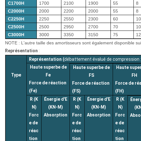
C1700H
1700
2100
1900
55
8
C2000H
2000
2200
2000
55
8
C2250H
2250
2550
2300
60
10
C2500H
2500
2950
2700
70
10
C3000H
3000
3350
3150
75
12
NOTE : L'autre taille des amortisseurs sont également disponible su
Représentation
:
Représentation (
débattement évalué de compression 
Haute superbe de
Haute superbe de
Haute supe
Type
Fe
FS
FH
Force de réaction
Force de réaction
Force de ré
(Fe)
(FS)
(FH)
R (K
Énergie d'E
R (K
Énergie d'E
R (K
Énerg
N)
(KN-M)
N)
(KN-M)
N)
(K
Forc
Absorption
Forc
Absorption
Forc
Abso
e de
e de
e de
réac
réac
réac
tion
tion
tion