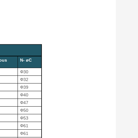
ous
N- øC
Φ30
Φ32
Φ39
Φ40
Φ47
Φ50
Φ53
Φ61
Φ61