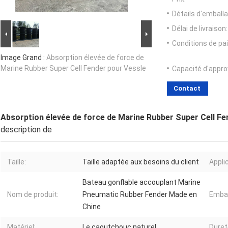
Détails d'emballa
Délai de livraison:
Conditions de pa
Image Grand :
Absorption élevée de force de
Marine Rubber Super Cell Fender pour Vessle
Capacité d'appr
Contact
Absorption élevée de force de Marine Rubber Super Cell Fe
description de
Taille:
Taille adaptée aux besoins du client
Appli
Bateau gonflable accouplant Marine
Nom de produit:
Pneumatic Rubber Fender Made en
Embal
Chine
Matériel:
Le caoutchouc naturel
Duret