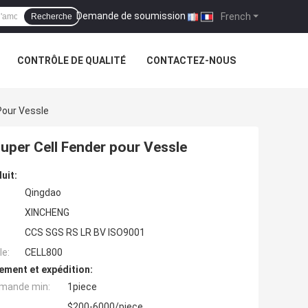
Demande de soumission
|
French
Recherche
CONTRÔLE DE QUALITÉ
CONTACTEZ-NOUS
Pour Vessle
uper Cell Fender pour Vessle
uit:
Qingdao
XINCHENG
CCS SGS RS LR BV ISO9001
e:
CELL800
ement et expédition:
mande min:
1piece
$200-6000/piece