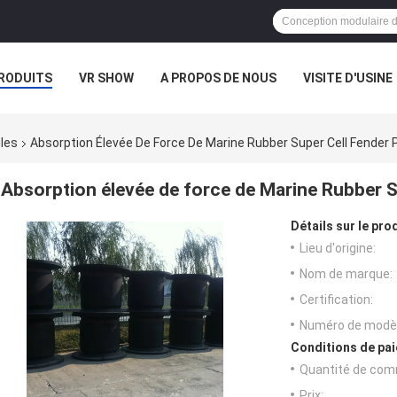
RODUITS
VR SHOW
A PROPOS DE NOUS
VISITE D'USINE
CAS
les
Absorption Élevée De Force De Marine Rubber Super Cell Fender 
Absorption élevée de force de Marine Rubber S
Détails sur le prod
Lieu d'origine:
Nom de marque:
Certification:
Numéro de modèl
Conditions de pai
Quantité de com
Prix: