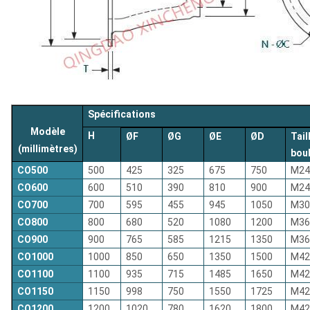
Spécifications
Modèle
H
ØF
ØG
ØE
ØD
Tail
(millimètres)
bou
CO500
500
425
325
675
750
M24
CO600
600
510
390
810
900
M24
CO700
700
595
455
945
1050
M30
CO800
800
680
520
1080
1200
M36
CO900
900
765
585
1215
1350
M36
CO1000
1000
850
650
1350
1500
M42
CO1100
1100
935
715
1485
1650
M42
CO1150
1150
998
750
1550
1725
M42
CO1200
1200
1020
780
1620
1800
M42