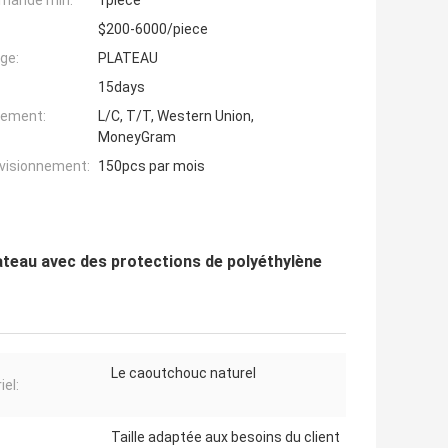
mande min:
1piece
$200-6000/piece
ge:
PLATEAU
15days
iement:
L/C, T/T, Western Union,
MoneyGram
ovisionnement:
150pcs par mois
teau avec des protections de polyéthylène
Le caoutchouc naturel
iel:
Taille adaptée aux besoins du client