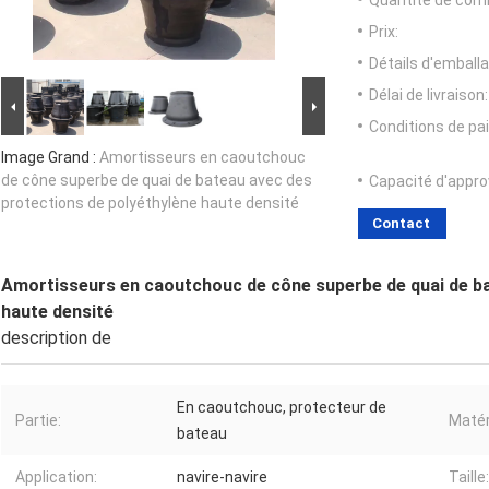
Quantité de com
Prix:
Détails d'emballa
Délai de livraison:
Conditions de pa
Image Grand :
Amortisseurs en caoutchouc
de cône superbe de quai de bateau avec des
Capacité d'appr
protections de polyéthylène haute densité
Contact
Amortisseurs en caoutchouc de cône superbe de quai de ba
haute densité
description de
En caoutchouc, protecteur de
Partie:
Matér
bateau
Application:
navire-navire
Taille: