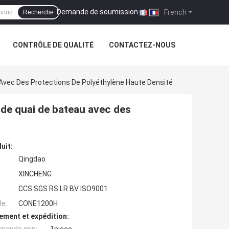
Demande de soumission
|
French
Recherche
CONTRÔLE DE QUALITÉ
CONTACTEZ-NOUS
vec Des Protections De Polyéthylène Haute Densité
de quai de bateau avec des
uit:
Qingdao
XINCHENG
CCS SGS RS LR BV ISO9001
e:
CONE1200H
ement et expédition: