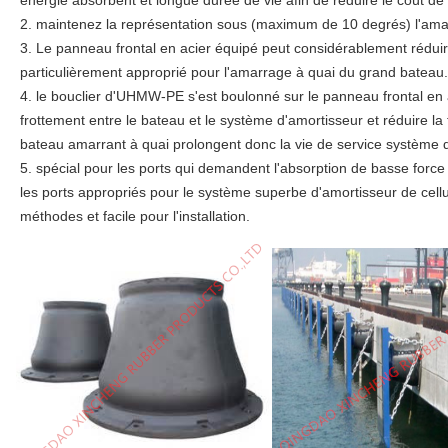
énergie absorbent et longue durée de vie afin de réduire le coût de
2. maintenez la représentation sous (maximum de 10 degrés) l'ama
3. Le panneau frontal en acier équipé peut considérablement réduire
particulièrement approprié pour l'amarrage à quai du grand bateau.
4. le bouclier d'UHMW-PE s'est boulonné sur le panneau frontal en a
frottement entre le bateau et le système d'amortisseur et réduire la
bateau amarrant à quai prolongent donc la vie de service système d
5. spécial pour les ports qui demandent l'absorption de basse force 
les ports appropriés pour le système superbe d'amortisseur de cellules
méthodes et facile pour l'installation.