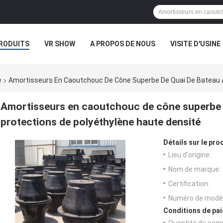
RODUITS
VR SHOW
A PROPOS DE NOUS
VISITE D'USINE
CAS
e
Amortisseurs En Caoutchouc De Cône Superbe De Quai De Bateau A
Amortisseurs en caoutchouc de cône superbe 
protections de polyéthylène haute densité
Détails sur le prod
Lieu d'origine:
Nom de marque:
Certification:
Numéro de modèl
Conditions de pai