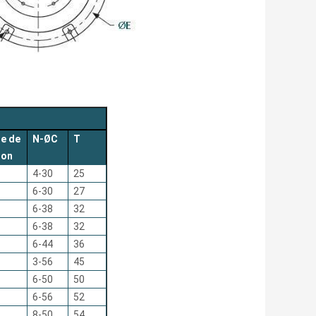
le de
N-ØC
T
lon
4-30
25
6-30
27
6-38
32
6-38
32
6-44
36
3-56
45
6-50
50
6-56
52
8-50
54