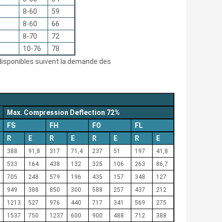
8-60
59
8-60
66
8-70
72
10-76
78
disponibles suivent la demande des
Max. Compression Deflection 72%
FS
FH
FO
FL
R
E
R
E
R
E
R
E
388
91,8
317
71,4
237
51
197
41,8
533
164
438
132
325
106
263
86,7
705
248
579
196
435
157
348
127
949
388
850
300
588
257
437
212
1213
527
976
440
717
341
569
275
1537
750
1237
600
900
488
712
388