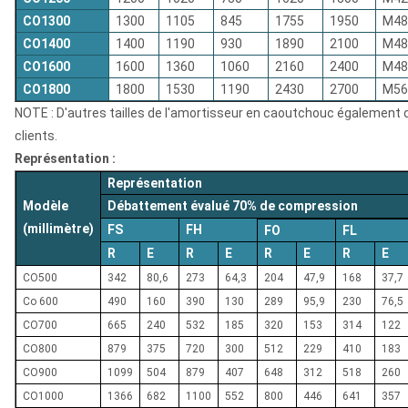
CO1300
1300
1105
845
1755
1950
M48
CO1400
1400
1190
930
1890
2100
M48
CO1600
1600
1360
1060
2160
2400
M48
CO1800
1800
1530
1190
2430
2700
M56
NOTE : D'autres tailles de l'amortisseur en caoutchouc également 
clients.
Représentation :
Représentation
Modèle
Débattement évalué 70% de compression
(millimètre)
FS
FH
FO
FL
R
E
R
E
R
E
R
E
CO500
342
80,6
273
64,3
204
47,9
168
37,7
Co 600
490
160
390
130
289
95,9
230
76,5
CO700
665
240
532
185
320
153
314
122
CO800
879
375
720
300
512
229
410
183
CO900
1099
504
879
407
648
312
518
260
CO1000
1366
682
1100
552
800
446
641
357