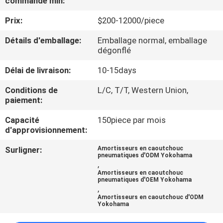
commande min:
Prix:
$200-12000/piece
VISITE
D'USINE
Détails d'emballage:
Emballage normal, emballage
dégonflé
CONTRÔLE
Délai de livraison:
10-15days
DE
Conditions de
L/C, T/T, Western Union,
paiement:
QUALITÉ
Capacité
150piece par mois
d'approvisionnement:
CONTACTEZ-
Surligner:
Amortisseurs en caoutchouc
NOUS
pneumatiques d'ODM Yokohama
,
Amortisseurs en caoutchouc
pneumatiques d'OEM Yokohama
NOUVELLES
,
Amortisseurs en caoutchouc d'ODM
Yokohama
CAS