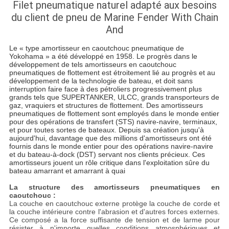
Filet pneumatique naturel adapté aux besoins
du client de pneu de Marine Fender With Chain
And
Le « type amortisseur en caoutchouc pneumatique de
Yokohama » a été développé en 1958. Le progrès dans le
développement de tels amortisseurs en caoutchouc
pneumatiques de flottement est étroitement lié au progrès et au
développement de la technologie de bateau, et doit sans
interruption faire face à des pétroliers progressivement plus
grands tels que SUPERTANKER, ULCC, grands transporteurs de
gaz, vraquiers et structures de flottement. Des amortisseurs
pneumatiques de flottement sont employés dans le monde entier
pour des opérations de transfert (STS) navire-navire, terminaux,
et pour toutes sortes de bateaux. Depuis sa création jusqu'à
aujourd'hui, davantage que des millions d'amortisseurs ont été
fournis dans le monde entier pour des opérations navire-navire
et du bateau-à-dock (DST) servant nos clients précieux. Ces
amortisseurs jouent un rôle critique dans l'exploitation sûre du
bateau amarrant et amarrant à quai
La structure des amortisseurs pneumatiques en
caoutchouc :
La couche en caoutchouc externe protège la couche de corde et
la couche intérieure contre l'abrasion et d'autres forces externes.
Ce composé a la force suffisante de tension et de larme pour
résister à n'importe quelles conditions atmosphériques et