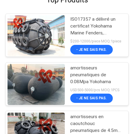
ISO17357 a délivré un
certificat Yokohama
Marine Fenders,
amortisseur en
$200-12000/piece MOQ:1piece
caoutchouc
- JE NE SAIS PAS.
pneumatique
amortisseurs
pneumatiques de
0.08Mpa Yokohama
USD500-5000/pcs MOQ:1PCS
- JE NE SAIS PAS.
amortisseurs en
caoutchouc
pneumatiques de 4.5m