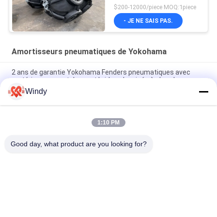
Yokohama
$200-12000/piece MOQ:1piece
- JE NE SAIS PAS.
Amortisseurs pneumatiques de Yokohama
2 ans de garantie Yokohama Fenders pneumatiques avec
matériau en caoutchouc et bride galvanisée à chaud
Windy
Galvanisation à chaud Yokohama Marine Fender pour une
protection durable des pièces marines
1:10 PM
Fenders pneumatiques en caoutchouc Yokohama pour la
protection des navires
Good day, what product are you looking for?
Catégories populaires
Tous
Marine Fenders 
Amortisseur 
Pneumatique
Pneumatique De 
Flottement