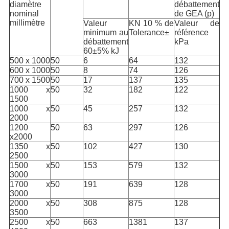
diamètre
débattement
nominal
de GEA (p)
millimètre
Valeur
KN 10 % de
Valeur de
minimum au
Tolerance±
référence
débattement
kPa
60±5% kJ
500 x 1000
50
6
64
132
600 x 1000
50
8
74
126
700 x 1500
50
17
137
135
1000 x
50
32
182
122
1500
1000 x
50
45
257
132
2000
1200
50
63
297
126
x2000
1350 x
50
102
427
130
2500
1500 x
50
153
579
132
3000
1700 x
50
191
639
128
3000
2000 x
50
308
875
128
3500
2500 x
50
663
1381
137