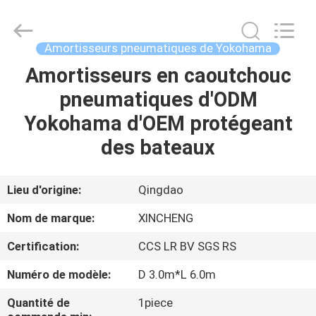
Qingdao
Xincheng
Rubber
Products
Co.,
Amortisseurs pneumatiques de Yokohama
Ltd..
All
Rights
Amortisseurs en caoutchouc
MAISON
Reserved.
pneumatiques d'ODM
PRODUITS
Yokohama d'OEM protégeant
des bateaux
VR
SHOW
Lieu d'origine:
Qingdao
Nom de marque:
XINCHENG
A
Certification:
CCS LR BV SGS RS
PROPOS
Numéro de modèle:
D 3.0m*L 6.0m
DE
NOUS
Quantité de
1piece