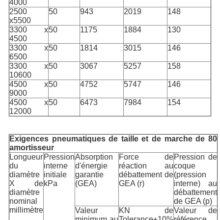
4000
2500
50
943
2019
148
x5500
3300 x
50
1175
1884
130
4500
3300 x
50
1814
3015
146
6500
3300 x
50
3067
5257
158
10600
4500 x
50
4752
5747
146
9000
4500 x
50
6473
7984
154
12000
Exigences pneumatiques de taille et de marche de 80
amortisseur
Longueur
Pression
Absorption
Force de
Pression de
du
interne
d'énergie
réaction au
coque
diamètre
initiale
garantie
débattement de
(pression
X de
kPa
(GEA)
GEA (r)
interne) au
diamètre
débattement
nominal
de GEA (p)
millimètre
Valeur
KN de
Valeur de
minimum au
Tolerance±10%
référence