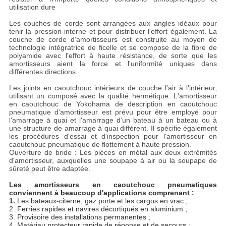
utilisation dure
Les couches de corde sont arrangées aux angles idéaux pour
tenir la pression interne et pour distribuer l'effort également. La
couche de corde d'amortisseurs est construite au moyen de
technologie intégratrice de ficelle et se compose de la fibre de
polyamide avec l'effort à haute résistance, de sorte que les
amortisseurs aient la force et l'uniformité uniques dans
différentes directions.
Les joints en caoutchouc intérieurs de couche l'air à l'intérieur,
utilisant un composé avec la qualité hermétique. L'amortisseur
en caoutchouc de Yokohama de description en caoutchouc
pneumatique d'amortisseur est prévu pour être employé pour
l'amarrage à quai et l'amarrage d'un bateau à un bateau ou à
une structure de amarrage à quai différent. Il spécifie également
les procédures d'essai et d'inspection pour l'amortisseur en
caoutchouc pneumatique de flottement à haute pression.
Ouverture de bride : Les pièces en métal aux deux extrémités
d'amortisseur, auxquelles une soupape à air ou la soupape de
sûreté peut être adaptée.
Les amortisseurs en caoutchouc pneumatiques
conviennent à beaucoup d'applications comprenant :
1.
Les bateaux-citerne, gaz porte et les cargos en vrac ;
2. Ferries rapides et navires décortiqués en aluminium ;
3. Provisoire des installations permanentes ;
4. Matériau protecteur rapide de réponse et de secours ;