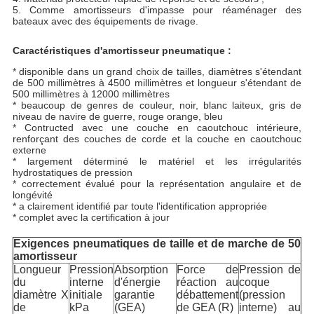
5. Comme amortisseurs d'impasse pour réaménager des
bateaux avec des équipements de rivage.
Caractéristiques d'amortisseur pneumatique :
* disponible dans un grand choix de tailles, diamètres s'étendant
de 500 millimètres à 4500 millimètres et longueur s'étendant de
500 millimètres à 12000 millimètres
* beaucoup de genres de couleur, noir, blanc laiteux, gris de
niveau de navire de guerre, rouge orange, bleu
* Contructed avec une couche en caoutchouc intérieure,
renforçant des couches de corde et la couche en caoutchouc
externe
* largement déterminé le matériel et les irrégularités
hydrostatiques de pression
* correctement évalué pour la représentation angulaire et de
longévité
* a clairement identifié par toute l'identification appropriée
* complet avec la certification à jour
Exigences pneumatiques de taille et de marche de 50
amortisseur
Longueur
Pression
Absorption
Force de
Pression de
du
interne
d'énergie
réaction au
coque
diamètre X
initiale
garantie
débattement
(pression
de
kPa
(GEA)
de GEA (R)
interne) au