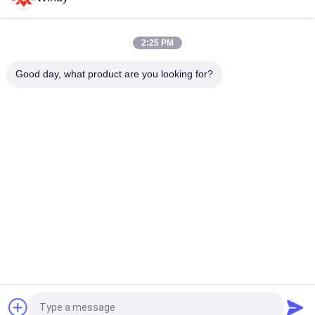
Défense en caoutchouc pneumatique, conception en arc,
pour une maintenance réduite et une fiabilité durable
2:25 PM
Excellente performance de compression pour DÉFENSE
FLOTTANTE, Article n° : Défense en caoutchouc Super Arch
Good day, what product are you looking for?
Catégories populaires
Tous
Marine Fenders 
Amortisseur 
Pneumatique
Pneumatique De 
Flottement
Amortisseurs 
Airbags En 
Pneumatiques De 
Caoutchouc Marins
Yokohama
Airbags De 
Marine Salvage 
Lancement De 
Airbags
Bateau
Amortisseurs 
Amortisseurs En 
Remplis De Mousse
Caoutchouc De D
Demandez un devis