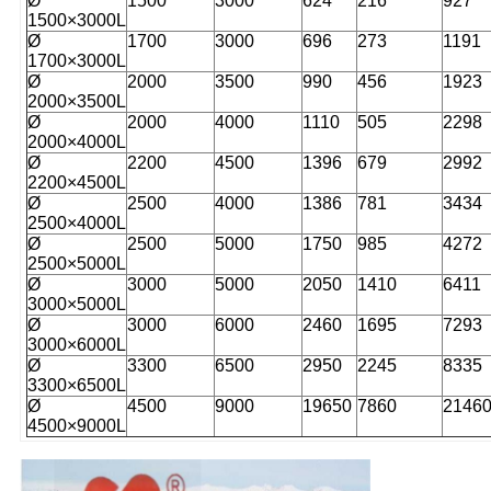
Ø
1500
3000
624
216
927
1500×3000L
Ø
1700
3000
696
273
1191
1700×3000L
Ø
2000
3500
990
456
1923
2000×3500L
Ø
2000
4000
1110
505
2298
2000×4000L
Ø
2200
4500
1396
679
2992
2200×4500L
Ø
2500
4000
1386
781
3434
2500×4000L
Ø
2500
5000
1750
985
4272
2500×5000L
Ø
3000
5000
2050
1410
6411
3000×5000L
Ø
3000
6000
2460
1695
7293
3000×6000L
Ø
3300
6500
2950
2245
8335
3300×6500L
Ø
4500
9000
19650
7860
2146
4500×9000L