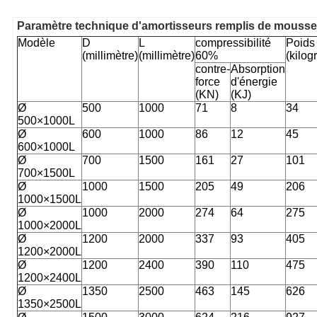
Paramètre technique d'amortisseurs remplis de mousse
Modèle
D
L
compressibilité
Poids
(millimètre)
(millimètre)
60%
(kilo
contre-
Absorption
force
d'énergie
(KN)
(KJ)
Ø
500
1000
71
8
34
500×1000L
Ø
600
1000
86
12
45
600×1000L
Ø
700
1500
161
27
101
700×1500L
Ø
1000
1500
205
49
206
1000×1500L
Ø
1000
2000
274
64
275
1000×2000L
Ø
1200
2000
337
93
405
1200×2000L
Ø
1200
2400
390
110
475
1200×2400L
Ø
1350
2500
463
145
626
1350×2500L