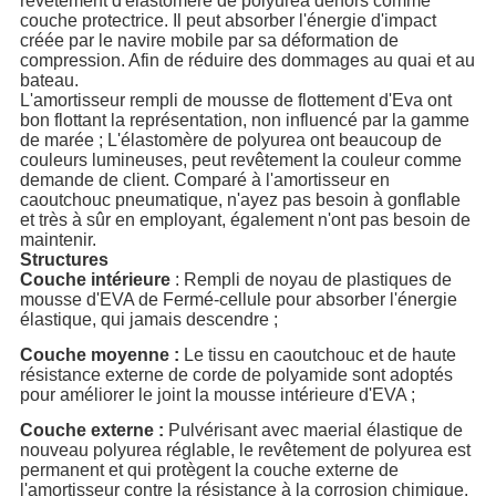
revêtement d'élastomère de polyurea dehors comme
couche protectrice. Il peut absorber l'énergie d'impact
créée par le navire mobile par sa déformation de
compression. Afin de réduire des dommages au quai et au
bateau.
L'amortisseur rempli de mousse de flottement d'Eva ont
bon flottant la représentation, non influencé par la gamme
de marée ; L'élastomère de polyurea ont beaucoup de
couleurs lumineuses, peut revêtement la couleur comme
demande de client. Comparé à l'amortisseur en
caoutchouc pneumatique, n'ayez pas besoin à gonflable
et très à sûr en employant, également n'ont pas besoin de
maintenir.
Structures
Couche intérieure
: Rempli de noyau de plastiques de
mousse d'EVA de Fermé-cellule pour absorber l'énergie
élastique, qui jamais descendre ;
Couche moyenne :
Le tissu en caoutchouc et de haute
résistance externe de corde de polyamide sont adoptés
pour améliorer le joint la mousse intérieure d'EVA ;
Couche externe :
Pulvérisant avec maerial élastique de
nouveau polyurea réglable, le revêtement de polyurea est
permanent et qui protègent la couche externe de
l'amortisseur contre la résistance à la corrosion chimique.