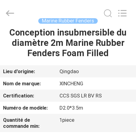
Qingdao
Xincheng
Rubber
Products
Co.,
Marine Rubber Fenders
Ltd..
All
Rights
Conception insubmersible du
MAISON
Reserved.
diamètre 2m Marine Rubber
PRODUITS
Fenders Foam Filled
VR
Lieu d'origine:
Qingdao
SHOW
Nom de marque:
XINCHENG
Certification:
CCS SGS LR BV RS
A
Numéro de modèle:
D2.0*3.5m
PROPOS
DE
Quantité de
1piece
commande min:
NOUS