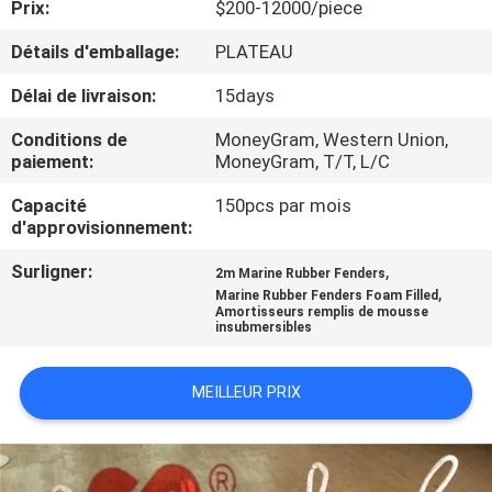
Prix:
$200-12000/piece
VISITE
Détails d'emballage:
PLATEAU
D'USINE
Délai de livraison:
15days
Conditions de
MoneyGram, Western Union,
CONTRÔLE
paiement:
MoneyGram, T/T, L/C
DE
Capacité
150pcs par mois
d'approvisionnement:
QUALITÉ
Surligner:
,
2m Marine Rubber Fenders
,
Marine Rubber Fenders Foam Filled
CONTACTEZ-
Amortisseurs remplis de mousse
insubmersibles
NOUS
MEILLEUR PRIX
NOUVELLES
CAS