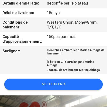
Détails d'emballage:
dégonflé par le plateau
VISITE
Délai de livraison:
15days
D'USINE
Conditions de
Western Union, MoneyGram,
paiement:
T/T, L/C
CONTRÔLE
Capacité
150pcs par mois
d'approvisionnement:
DE
QUALITÉ
Surligner:
8 couches embarquent Marine Airbags de
lancement
,
le bateau 0.15MPa lançant Marine
CONTACTEZ-
Airbags
,
bateau de GV lançant Marine Airbags
NOUS
MEILLEUR PRIX
NOUVELLES
CAS