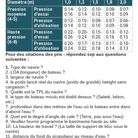
Diamètre (m)
1,0
1,2
1,5
1,8
2,0
Pression
Pression
0.14-
0.12-
0.10-
0.08-
0.07-
moyenne
d'essai
0.16
0.14
0.12
0.10
0.09
(4-5)
Pression
0.12-
0.10-
0.08-
0.07-
0.06-
d'utilisation
0.14
0.12
0.10
0.09
0.08
Haute
Pression
0.22-
0.20-
0.15-
0.13-
0.12-
pression
d'essai
0.26
0.24
0.20
0.16
0.15
(6-8)
Pression
0.20-
0.17-
0.13-
0.11-
0.10-
d'utilisation
0.24
0.22
0.18
0.14
0.13
Pour des citations des prix - répondez svp aux questions
suivantes :
1.
Type de navire ?
2. LOA (longueur) de bateau ?
3. largeur de navire ?
4. le poids lancé réel du navire (poids de gravité) /weight sans
cargaison ?
5. Quelle est la TPL du navire ?
6. le type de bateau moulu est établi dessus ? (Saleté, béton,
etc.)
7. profondeur dans des mètres de l'eau où le bateau entre dans
d'abord l'eau ?
8. Quel est le degré d'angle de cale ? (Terre, pas sous l'eau)
9. Veuillez fournir programme le bas/marée haute au site.
10. La hauteur de travail ? (La taille de support de bloc sous le
navire)
11. distance du fond du propulseur au niveau d'eau ?