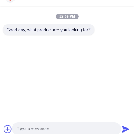
Les airbags de lancement de bateau du caoutchouc naturel
montent en ballon pour des bateaux d'atterrissage
12:09 PM
Airbag de lancement Marine Lifting Airbag de bateau de GV 24
mois de garantie
Good day, what product are you looking for?
Catégories populaires
Tous
Marine Fenders 
Amortisseur 
Pneumatique
Pneumatique De 
Flottement
Amortisseurs 
Airbags En 
Pneumatiques De 
Caoutchouc Marins
Yokohama
Airbags De 
Marine Salvage 
Lancement De 
Airbags
Bateau
Amortisseurs 
Amortisseurs En 
Remplis De Mousse
Caoutchouc De D
Demandez un devis