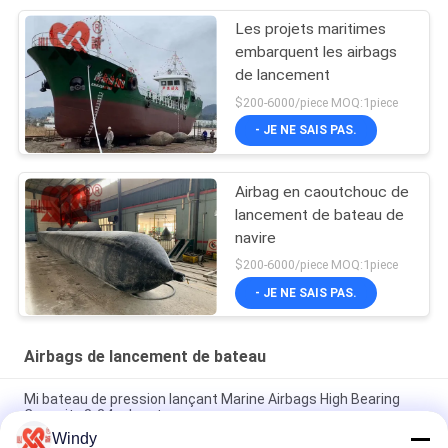
Les projets maritimes
embarquent les airbags
de lancement
$200-6000/piece MOQ:1piece
- JE NE SAIS PAS.
Airbag en caoutchouc de
lancement de bateau de
navire
$200-6000/piece MOQ:1piece
- JE NE SAIS PAS.
Airbags de lancement de bateau
Mi bateau de pression lançant Marine Airbags High Bearing
Capacity 8-24m longtemps
Windy