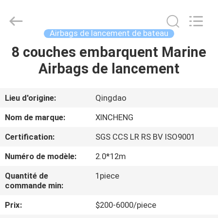
Qingdao
Xincheng
Rubber
Products
Co.,
Airbags de lancement de bateau
Ltd..
All
Rights
8 couches embarquent Marine
MAISON
Reserved.
Airbags de lancement
PRODUITS
Lieu d'origine:
Qingdao
VR
Nom de marque:
XINCHENG
SHOW
Certification:
SGS CCS LR RS BV ISO9001
Numéro de modèle:
2.0*12m
A
PROPOS
Quantité de
1piece
commande min:
DE
Prix:
$200-6000/piece
NOUS