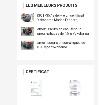
LES MEILLEURS PRODUITS
ISO17357 a délivré un certificat
Yokohama Marine Fenders,
amortisseur en caoutchouc
pneumatique
amortisseurs en caoutchouc
pneumatiques de 4.5m Yokohama
amortisseurs pneumatiques de
0.08Mpa Yokohama
CERTIFICAT