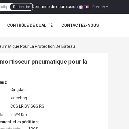
Demande de soumission
|
French
Recherche
CONTRÔLE DE QUALITÉ
CONTACTEZ-NOUS
umatique Pour La Protection De Bateau
mortisseur pneumatique pour la
uit:
Qingdao
xincehng
CCS LR BV SGS RS
e:
2.5*4.0m
ement et expédition: