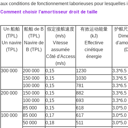
aux conditions de fonctionnement laborieuses pour lesquelles i
Comment choisir l'amortisseur droit de taille
Un 船舶
船舶 de B
假定接舷速度
有效运动能量
护舷尺寸
(TPL)
(TPL)
(m/s)
(kJ)
Dim
Un navire
Navire de
Vitesse
Effectirve
d'amo
(TPL)
B (TPL)
assumée
cinétique
(
Côté d'Access
énergie
(m/s)
300 000
200 000
0,15
1230
3.3*6.5
150 000
0,15
1030
3.3*6.5
100 000
0,15
781
3.3*6.5
200 000
150 000
0,15
882
3.3*6.5
100 000
0,15
693
3.3*6.0
85 000
0,15
618
3.0*5.0
100 000
85 000
0,17
617
3.0*5.0
50 000
0,18
511
3.0*5.0