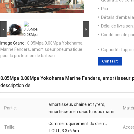
Quantité de com
Prix:
Détails d'emballa
Délai de livraison:
Conditions de pa
Image Grand :
0.05Mpa 0.08Mpa Yokohama
Marine Fenders, amortisseur pneumatique
Capacité d'appr
pour la protection de bateau
Contact
0.05Mpa 0.08Mpa Yokohama Marine Fenders, amortisseur p
description de
amortisseur, chaîne et tyrers,
Partie:
Matér
amortisseur en caoutchouc marin
Comme ruquirement du client,
Taille:
Acces
TOUT, 3.3x6.5m