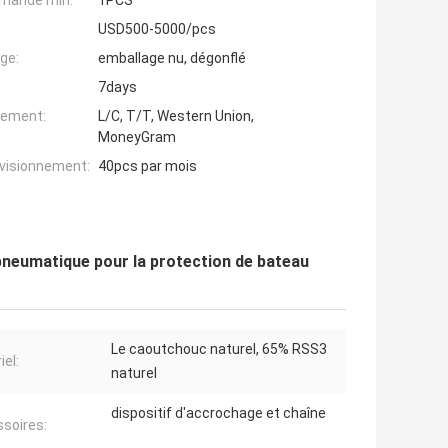
mande min:
1PCS
USD500-5000/pcs
ge:
emballage nu, dégonflé
7days
iement:
L/C, T/T, Western Union,
MoneyGram
ovisionnement:
40pcs par mois
neumatique pour la protection de bateau
Le caoutchouc naturel, 65% RSS3
iel:
naturel
dispositif d'accrochage et chaîne
soires: