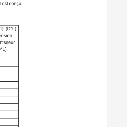
l est conçu.
 (D*L)
ension
rtisseur
D*L)