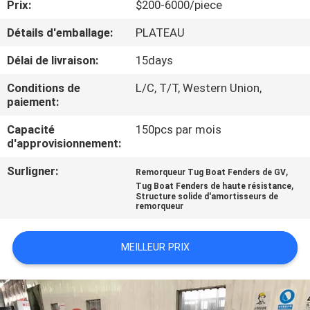
Prix:
$200-6000/piece
VISITE
Détails d'emballage:
PLATEAU
D'USINE
Délai de livraison:
15days
Conditions de
L/C, T/T, Western Union,
CONTRÔLE
paiement:
DE
Capacité
150pcs par mois
d'approvisionnement:
QUALITÉ
Surligner:
,
Remorqueur Tug Boat Fenders de GV
,
Tug Boat Fenders de haute résistance
CONTACTEZ-
Structure solide d'amortisseurs de
remorqueur
NOUS
MEILLEUR PRIX
NOUVELLES
CAS