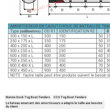
AMORTISSEUR EN CAOUTCHOUC DE BATEAU DE TRA
Type
OD
R1
IDENTIFICATION
R2
B
(millimètres)
300 x 150 x L
300
150
50
2
350 x 175 x L
350
175
50
3
400 x 200 x L
400
200
50
3
500 x 250 x L
500
250
60
4
600 x 300 x L
600
300
60
3
700 x 350 x L
700
350
60
5
800 X.400 X L
800
400
70
5
900 x 450 x L
900
450
70
5
NOTE : l'autre taille peut être produite suivent le besoin d
Marine Dock Tug Boat Fenders
CCS Tug Boat Fenders
Le bateau amarrant des amortisseurs a adapté la taille aux besoins
du client