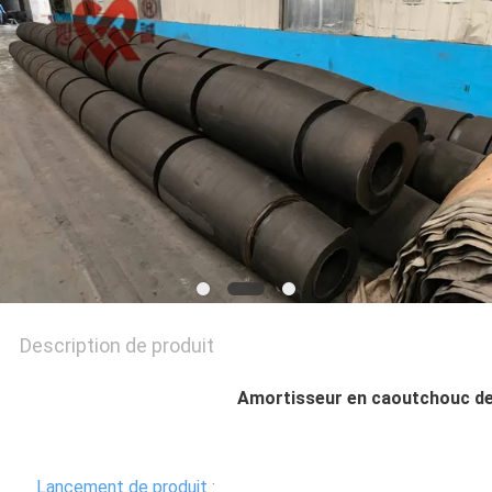
PLAN
DU
SITE
PRIVACY
POLICY
Description de produit
Amortisseur en caoutchouc d
Lancement de produit :