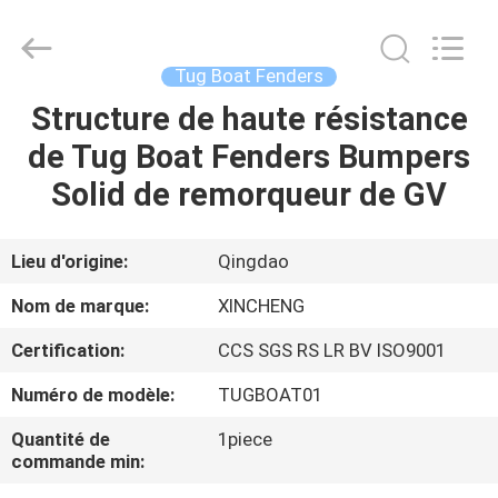
Qingdao
Xincheng
Rubber
Products
Co.,
Tug Boat Fenders
Ltd..
All
Rights
Structure de haute résistance
MAISON
Reserved.
de Tug Boat Fenders Bumpers
PRODUITS
Solid de remorqueur de GV
VR
Lieu d'origine:
Qingdao
SHOW
Nom de marque:
XINCHENG
Certification:
CCS SGS RS LR BV ISO9001
A
Numéro de modèle:
TUGBOAT01
PROPOS
DE
Quantité de
1piece
commande min:
NOUS