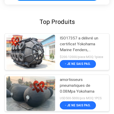
Top Produits
ISO17357 a délivré un
certificat Yokohama
Marine Fenders,
amortisseur en
$200-12000/piece MOQ:1piece
caoutchouc
- JE NE SAIS PAS.
pneumatique
amortisseurs
pneumatiques de
0.08Mpa Yokohama
USD500-5000/pcs MOQ:1PCS
- JE NE SAIS PAS.