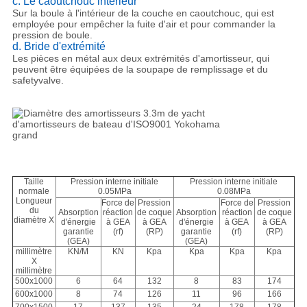
c. Le caoutchouc intérieur
Sur la boule à l'intérieur de la couche en caoutchouc, qui est
employée pour empêcher la fuite d'air et pour commander la
pression de boule.
d. Bride d'extrémité
Les pièces en métal aux deux extrémités d'amortisseur, qui
peuvent être équipées de la soupape de remplissage et du
safetyvalve.
Taille
Pression interne initiale
Pression interne initiale
normale
0.05MPa
0.08MPa
Longueur
Force de
Pression
Force de
Pression
du
Absorption
réaction
de coque
Absorption
réaction
de coque
diamètre X
d'énergie
à GEA
à GEA
d'énergie
à GEA
à GEA
garantie
(rf)
(RP)
garantie
(rf)
(RP)
(GEA)
(GEA)
millimètre
KN/M
KN
Kpa
Kpa
Kpa
Kpa
X
millimètre
500x1000
6
64
132
8
83
174
600x1000
8
74
126
11
96
166