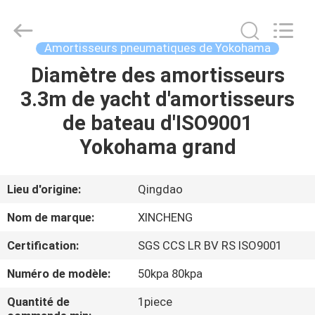
Qingdao
Xincheng
Rubber
Products
Co.,
Amortisseurs pneumatiques de Yokohama
Ltd..
All
Rights
Diamètre des amortisseurs
MAISON
Reserved.
3.3m de yacht d'amortisseurs
PRODUITS
de bateau d'ISO9001
Yokohama grand
VR
SHOW
Lieu d'origine:
Qingdao
Nom de marque:
XINCHENG
A
Certification:
SGS CCS LR BV RS ISO9001
PROPOS
Numéro de modèle:
50kpa 80kpa
DE
NOUS
Quantité de
1piece