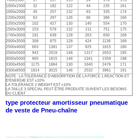
700x1500
17
137
135
24
178
178
1000x1500
32
182
122
44
235
161
1000x2000
45
257
132
63
335
174
1200x2000
63
297
126
86
386
166
1350x2500
102
427
130
140
554
170
1500x3000
153
579
132
211
751
175
1700x3000
191
639
128
263
830
168
2000x3500
308
875
128
424
1138
168
2500x4000
663
1381
137
925
1815
180
2500x5500
943
2019
148
1317
2653
195
3000x5000
965
1815
148
1341
2359
198
3300x4500
1175
1884
130
1640
2476
171
3300x6500
1814
3015
146
2532
3961
191
NOTE : LA TOLÉRANCE D'ABSORPTION DE LA FORCE 1.REACTION ET
D'ÉNERGIE EST ±10%
LA TOLÉRANCE 2.WEIGHT EST ±10%
LA TAILLE 3.SPECIAL PEUT ÊTRE PRODUITE SUIVENT LES BESOINS
DU CLIENT
type protecteur amortisseur pneumatique
de veste de Pneu-chaîne