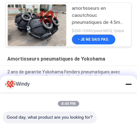
amortisseurs en
caoutchouc
pneumatiques de 4.5m
Yokohama
$200-12000/piece MOQ:1piece
- JE NE SAIS PAS.
Amortisseurs pneumatiques de Yokohama
2 ans de garantie Yokohama Fenders pneumatiques avec
matériau en caoutchouc et bride galvanisée à chaud
Windy
Galvanisation à chaud Yokohama Marine Fender pour une
protection durable des pièces marines
8:40 PM
Fenders pneumatiques en caoutchouc Yokohama pour la
protection des navires
Good day, what product are you looking for?
Catégories populaires
Tous