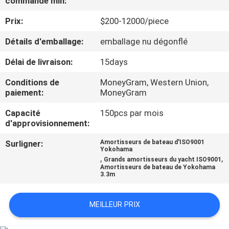
commande min:
Prix:
$200-12000/piece
VISITE
D'USINE
Détails d'emballage:
emballage nu dégonflé
Délai de livraison:
15days
CONTRÔLE
Conditions de
MoneyGram, Western Union,
DE
paiement:
MoneyGram
QUALITÉ
Capacité
150pcs par mois
d'approvisionnement:
CONTACTEZ-
Surligner:
Amortisseurs de bateau d'ISO9001
Yokohama
NOUS
,
,
Grands amortisseurs du yacht ISO9001
Amortisseurs de bateau de Yokohama
3.3m
NOUVELLES
MEILLEUR PRIX
CAS