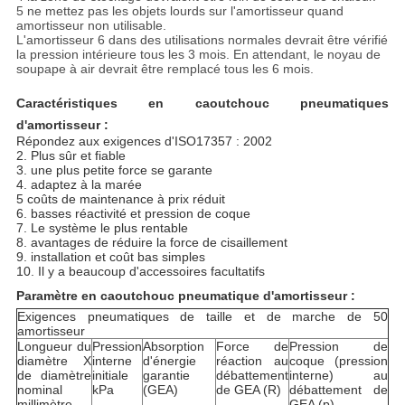
5 ne mettez pas les objets lourds sur l'amortisseur quand
amortisseur non utilisable.
L'amortisseur 6 dans des utilisations normales devrait être vérifié
la pression intérieure tous les 3 mois. En attendant, le noyau de
soupape à air devrait être remplacé tous les 6 mois.
Caractéristiques en caoutchouc pneumatiques
d'amortisseur :
Répondez aux exigences d'ISO17357 : 2002
2. Plus sûr et fiable
3. une plus petite force se garante
4. adaptez à la marée
5 coûts de maintenance à prix réduit
6. basses réactivité et pression de coque
7. Le système le plus rentable
8. avantages de réduire la force de cisaillement
9. installation et coût bas simples
10. Il y a beaucoup d'accessoires facultatifs
Paramètre en caoutchouc pneumatique d'amortisseur :
Exigences pneumatiques de taille et de marche de 50
amortisseur
Longueur du
Pression
Absorption
Force de
Pression de
diamètre X
interne
d'énergie
réaction au
coque (pression
de diamètre
initiale
garantie
débattement
interne) au
nominal
kPa
(GEA)
de GEA (R)
débattement de
millimètre
GEA (p)