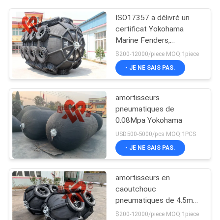
ISO17357 a délivré un
certificat Yokohama
Marine Fenders,
amortisseur en
$200-12000/piece MOQ:1piece
caoutchouc
- JE NE SAIS PAS.
pneumatique
amortisseurs
pneumatiques de
0.08Mpa Yokohama
USD500-5000/pcs MOQ:1PCS
- JE NE SAIS PAS.
amortisseurs en
caoutchouc
pneumatiques de 4.5m
Yokohama
$200-12000/piece MOQ:1piece