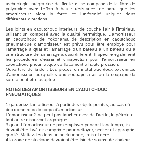
technologie intégratrice de ficelle et se compose de la fibre de
polyamide avec l'effort à haute résistance, de sorte que les
amortisseurs aient la force et l'uniformité uniques dans
différentes directions.
Les joints en caoutchouc intérieurs de couche l'air à l'intérieur,
utilisant un composé avec la qualité hermétique. L'amortisseur
en caoutchouc de Yokohama de description en caoutchouc
pneumatique d'amortisseur est prévu pour être employé pour
l'amarrage à quai et l'amarrage d'un bateau à un bateau ou à
une structure de amarrage à quai différent. Il spécifie également
les procédures d'essai et d'inspection pour l'amortisseur en
caoutchouc pneumatique de flottement à haute pression.
Ouverture de bride : Les pièces en métal aux deux extrémités
d'amortisseur, auxquelles une soupape à air ou la soupape de
sûreté peut être adaptée.
NOTES DES AMORTISSEURS EN CAOUTCHOUC
PNEUMATIQUES
1 garderiez l'amortisseur à partir des objets pointus, au cas où
des dommages le corps d'amortisseur.
L'amortisseur 2 ne peut pas toucher avec de l'acide, le pétrole et
tout autre dissolvant organique.
3 quand l'amortisseur ne pas employer pendant longtemps, ils
devrait être lavé air comprimé pour nettoyer, sécher et approprié
gonflé. Mettez-les dans un secteur sec, frais et aéré.
4 la zone de stockage devraient être loin de source de chaleur.