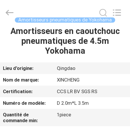
Qingdao
Xincheng
Rubber
Products
Co.,
Amortisseurs pneumatiques de Yokohama
Ltd..
All
Rights
Amortisseurs en caoutchouc
MAISON
Reserved.
pneumatiques de 4.5m
PRODUITS
Yokohama
VR
Lieu d'origine:
Qingdao
SHOW
Nom de marque:
XINCHENG
Certification:
CCS LR BV SGS RS
A
Numéro de modèle:
D 2.0m*L 3.5m
PROPOS
DE
Quantité de
1piece
commande min:
NOUS