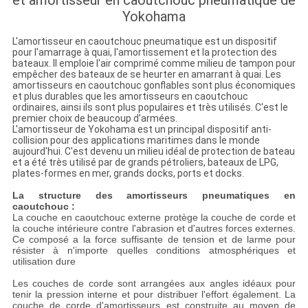
et amortisseur en caoutchouc pneumatique de
Yokohama
L'amortisseur en caoutchouc pneumatique est un dispositif
pour l'amarrage à quai, l'amortissement et la protection des
bateaux. Il emploie l'air comprimé comme milieu de tampon pour
empêcher des bateaux de se heurter en amarrant à quai. Les
amortisseurs en caoutchouc gonflables sont plus économiques
et plus durables que les amortisseurs en caoutchouc
ordinaires, ainsi ils sont plus populaires et très utilisés. C'est le
premier choix de beaucoup d'armées.
L'amortisseur de Yokohama est un principal dispositif anti-
collision pour des applications maritimes dans le monde
aujourd'hui. C'est devenu un milieu idéal de protection de bateau
et a été très utilisé par de grands pétroliers, bateaux de LPG,
plates-formes en mer, grands docks, ports et docks.
La structure des amortisseurs pneumatiques en
caoutchouc :
La couche en caoutchouc externe protège la couche de corde et
la couche intérieure contre l'abrasion et d'autres forces externes.
Ce composé a la force suffisante de tension et de larme pour
résister à n'importe quelles conditions atmosphériques et
utilisation dure
Les couches de corde sont arrangées aux angles idéaux pour
tenir la pression interne et pour distribuer l'effort également. La
couche de corde d'amortisseurs est construite au moyen de