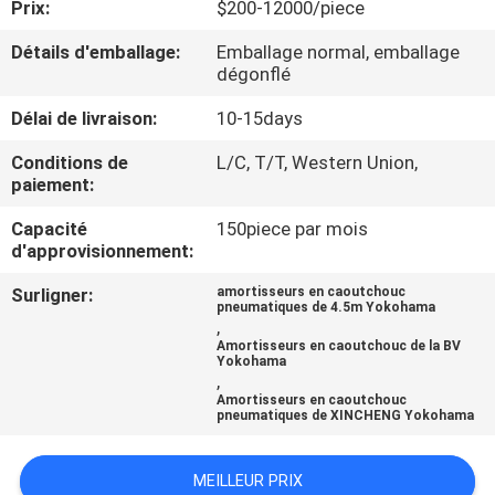
Prix:
$200-12000/piece
VISITE
Détails d'emballage:
Emballage normal, emballage
dégonflé
D'USINE
Délai de livraison:
10-15days
CONTRÔLE
Conditions de
L/C, T/T, Western Union,
paiement:
DE
Capacité
150piece par mois
QUALITÉ
d'approvisionnement:
Surligner:
amortisseurs en caoutchouc
CONTACTEZ-
pneumatiques de 4.5m Yokohama
,
NOUS
Amortisseurs en caoutchouc de la BV
Yokohama
,
Amortisseurs en caoutchouc
NOUVELLES
pneumatiques de XINCHENG Yokohama
CAS
MEILLEUR PRIX