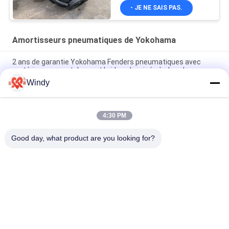
- JE NE SAIS PAS.
Amortisseurs pneumatiques de Yokohama
2 ans de garantie Yokohama Fenders pneumatiques avec
matériau en caoutchouc et bride galvanisée à chaud
Windy
Galvanisation à chaud Yokohama Marine Fender pour une
protection durable des pièces marines
4:30 PM
Fenders pneumatiques en caoutchouc Yokohama pour la
protection des navires
Good day, what product are you looking for?
Catégories populaires
Tous
Marine Fenders 
Amortisseur 
Pneumatique
Pneumatique De 
Flottement
Amortisseurs 
Airbags En 
Pneumatiques De 
Caoutchouc Marins