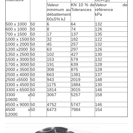
Valeur
KN 10 % de
Valeur de
minimum au
Tolerance±
référence
débattement
kPa
60±5% kJ
500 x 1000
50
6
64
132
600 x 1000
50
8
74
126
700 x 1500
50
17
137
135
1000 x 1500
50
32
182
122
1000 x 2000
50
45
257
132
1200 x2000
50
63
297
126
1350 x 2500
50
102
427
130
1500 x 3000
50
153
579
132
1700 x 3000
50
191
639
128
2000 x 3500
50
308
875
128
2500 x 4000
50
663
1381
137
2500 x5500
50
943
2019
148
3300 x 4500
50
1175
1884
130
3300 x 6500
50
1814
3015
146
3300 x
50
3067
5257
158
10600
4500 x 9000
50
4752
5747
146
4500 x
50
6473
7984
154
12000