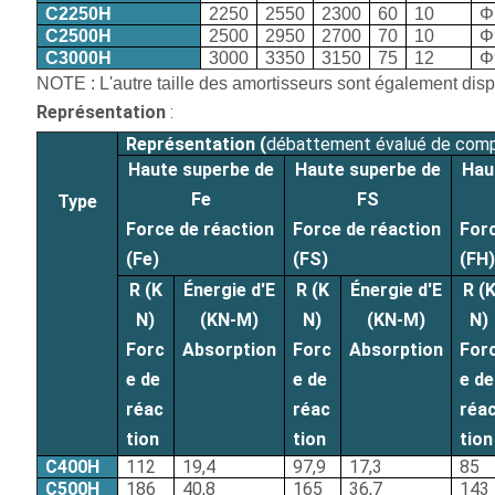
C2250H
2250
2550
2300
60
10
Φ
C2500H
2500
2950
2700
70
10
Φ
C3000H
3000
3350
3150
75
12
Φ
NOTE : L'autre taille des amortisseurs sont également disp
Représentation
:
Représentation (
débattement évalué de comp
Haute superbe de
Haute superbe de
Hau
Fe
FS
Type
Force de réaction
Force de réaction
Forc
(Fe)
(FS)
(FH)
R (K
Énergie d'E
R (K
Énergie d'E
R (
N)
(KN-M)
N)
(KN-M)
N)
Forc
Absorption
Forc
Absorption
For
e de
e de
e de
réac
réac
réa
tion
tion
tion
C400H
112
19,4
97,9
17,3
85
C500H
186
40,8
165
36,7
143