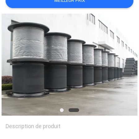
MEILLEUR PRIX
PLAN
DU
SITE
PRIVACY
POLICY
Description de produit