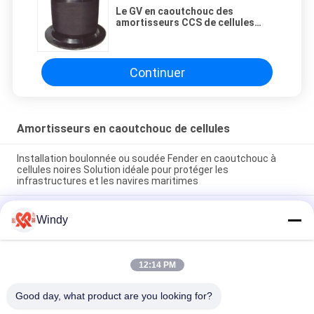
Le GV en caoutchouc des
amortisseurs CCS de cellules
commerciales de navires a
approuvé
Continuer
Amortisseurs en caoutchouc de cellules
Installation boulonnée ou soudée Fender en caoutchouc à
cellules noires Solution idéale pour protéger les
infrastructures et les navires maritimes
25°C à 80°C Fenders en caoutchouc cellulaire
Windy
personnalisables Noir Durable Marine Dock Bumpers Conçu
pour une absorption efficace des chocs
Garde-boue marin en caoutchouc cellulaire de 25 °C à 80 °C,
12:14 PM
conçu pour l'amarrage des navires et la protection du port
avec une excellente durabilité
Good day, what product are you looking for?