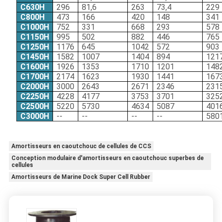
C630H
296
81,6
263
73,4
229
C800H
473
166
420
148
341
C1000H
752
331
668
293
578
C1150H
995
502
882
446
765
C1250H
1176
645
1042
572
903
C1450H
1582
1007
1404
894
121
C1600H
1926
1353
1710
1201
148
C1700H
2174
1623
1930
1441
167
C2000H
3000
2643
2671
2346
231
C2250H
4228
4177
3753
3701
325
C2500H
5220
5730
4634
5087
401
C3000H
--
--
--
--
580
Amortisseurs en caoutchouc de cellules de CCS
Conception modulaire d'amortisseurs en caoutchouc superbes de
cellules
Amortisseurs de Marine Dock Super Cell Rubber