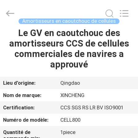
Qingdao
Xincheng
Rubber
Products
Co.,
Amortisseurs en caoutchouc de cellules
Ltd..
All
Rights
Le GV en caoutchouc des
MAISON
Reserved.
amortisseurs CCS de cellules
PRODUITS
commerciales de navires a
approuvé
VR
SHOW
Lieu d'origine:
Qingdao
Nom de marque:
XINCHENG
A
Certification:
CCS SGS RS LR BV ISO9001
PROPOS
Numéro de modèle:
CELL800
DE
NOUS
Quantité de
1piece