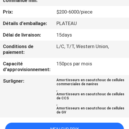
commande min:
Prix:
$200-6000/piece
VISITE
D'USINE
Détails d'emballage:
PLATEAU
Délai de livraison:
15days
CONTRÔLE
Conditions de
L/C, T/T, Western Union,
DE
paiement:
QUALITÉ
Capacité
150pcs par mois
d'approvisionnement:
CONTACTEZ-
Surligner:
Amortisseurs en caoutchouc de cellules
commerciales de navires
NOUS
,
Amortisseurs en caoutchouc de cellules
de CCS
,
NOUVELLES
Amortisseurs en caoutchouc de cellules
de GV
CAS